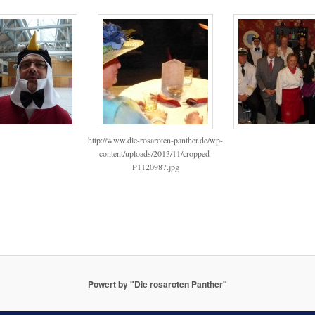
http://www.die-rosaroten-panther.de/wp-
content/uploads/2013/11/cropped-
P1120987.jpg
Powert by "Die rosaroten Panther"