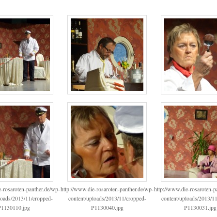
e-rosaroten-panther.de/wp-
http://www.die-rosaroten-panther.de/wp-
http://www.die-rosaroten-p
loads/2013/11/cropped-
content/uploads/2013/11/cropped-
content/uploads/2013/1
P1130110.jpg
P1130040.jpg
P1130031.jpg