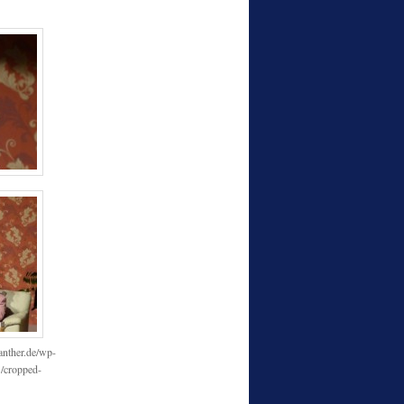
anther.de/wp-
1/cropped-